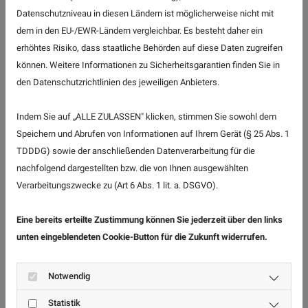
Unterhaltungselekronik
Datenschutzniveau in diesen Ländern ist möglicherweise nicht mit
dem in den EU-/EWR-Ländern vergleichbar. Es besteht daher ein
erhöhtes Risiko, dass staatliche Behörden auf diese Daten zugreifen
können. Weitere Informationen zu Sicherheitsgarantien finden Sie in
den Datenschutzrichtlinien des jeweiligen Anbieters.
Indem Sie auf „ALLE ZULASSEN" klicken, stimmen Sie sowohl dem
Speichern und Abrufen von Informationen auf Ihrem Gerät (§ 25 Abs. 1
TDDDG) sowie der anschließenden Datenverarbeitung für die
nachfolgend dargestellten bzw. die von Ihnen ausgewählten
Verarbeitungszwecke zu (Art 6 Abs. 1 lit. a. DSGVO).
Eine bereits erteilte Zustimmung können Sie jederzeit über den links
unten eingeblendeten Cookie-Button für die Zukunft widerrufen.
Wenn Sie eine Reparatur für Ihren LCD / LED Fernseher
, Ihren Smart TV oder Ihren Monitor benötigen, dann
Notwendig
sind Sie bei uns genau richtig.
Statistik