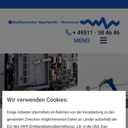
+ 49511 - 58 46 46
MENÜ
Wir verwenden Cookies.
Einige Anbieter übermitteln im Rahmen von der Verarbeitung zu den
genannten Zwecken möglicherweise Daten an Länder außerhalb der
TV-Geräte-Reparatur und weitere
EU/ des EWR (Drittlanddatenübermittlung), z.B. in die USA. Das