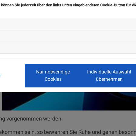
 können Sie jederzeit über den links unten eingeblendeten Cookie-Button für d
Nur notwendige
Individuelle Auswahl
m
Cookies
übernehmen
üfung vorgenommen werden.
 gekommen sein, so bewahren Sie Ruhe und gehen besonne