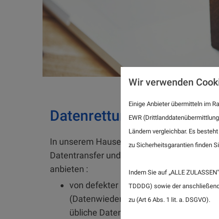
Wir verwenden Cook
Einige Anbieter übermitteln im
Datenrettung
EWR (Drittlanddatenübermittlung
Ländern vergleichbar. Es besteht
In unserem Hause können wir folgenden
zu Sicherheitsgarantien finden Si
Datentransfer und Wiederherstellung
anbieten :
Indem Sie auf „ALLE ZULASSEN" 
von defekter Festplatte
TDDDG) sowie der anschließende
(Datenwiederherstellung) auf
zu (Art 6 Abs. 1 lit. a. DSGVO).
übliche Datenträger